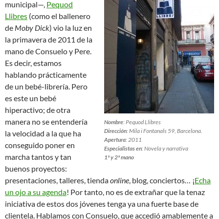
municipal—,
Pequod
Llibres
(como el ballenero
de
Moby Dick
) vio la luz en
la primavera de 2011 de la
mano de Consuelo y Pere.
Es decir, estamos
hablando prácticamente
de un bebé-librería. Pero
es este un bebé
hiperactivo; de otra
manera no se entendería
Nombre
: Pequod Llibres
Dirección
: Mila i Fontanals 59, Barcelona.
la velocidad a la que ha
Apertura
: 2011
conseguido poner en
Especialistas en
: Novela y narrativa
marcha tantos y tan
1ª y 2ª mano
buenos proyectos:
presentaciones, talleres, tienda
online
, blog, conciertos… ¡
Echa
un ojo a su agenda
! Por tanto, no es de extrañar que la tenaz
iniciativa de estos dos jóvenes tenga ya una fuerte base de
clientela. Hablamos con Consuelo, que accedió amablemente a