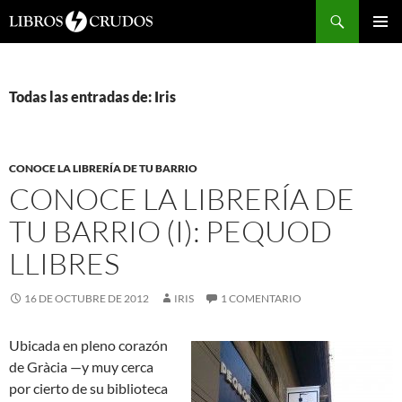
Buscar
SALTAR
Me
AL
CONTENIDO
prin
Todas las entradas de: Iris
CONOCE LA LIBRERÍA DE TU BARRIO
CONOCE LA LIBRERÍA DE
TU BARRIO (I): PEQUOD
LLIBRES
16 DE OCTUBRE DE 2012
IRIS
1 COMENTARIO
Ubicada en pleno corazón
de Gràcia —y muy cerca
por cierto de su biblioteca