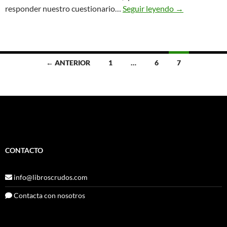
Conoce la libre
responder nuestro cuestionario…
Seguir leyendo
→
Ir
← ANTERIOR
1
…
6
7
a
las
entradas
CONTACTO
info@libroscrudos.com
Contacta con nosotros