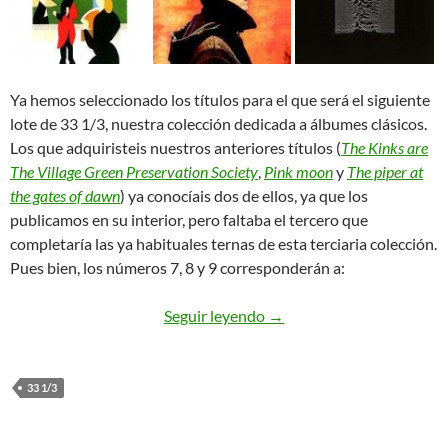
Ya hemos seleccionado los títulos para el que será el siguiente
lote de 33 1/3, nuestra colección dedicada a álbumes clásicos.
Los que adquiristeis nuestros anteriores títulos (
The Kinks are
The Village Green Preservation Society
,
Pink moon
y
The piper at
the gates of dawn
) ya conocíais dos de ellos, ya que los
publicamos en su interior, pero faltaba el tercero que
completaría las ya habituales ternas de esta terciaria colección.
Pues bien, los números 7, 8 y 9 corresponderán a:
Siguientes títulos de 33 1
Seguir leyendo
→
33 1/3