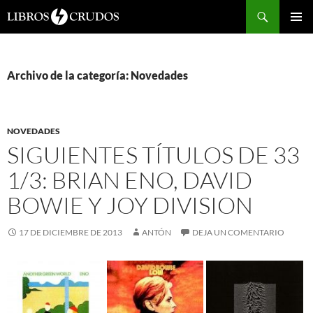
Buscar
SALTAR
Me
AL
CONTENIDO
prin
Archivo de la categoría: Novedades
NOVEDADES
SIGUIENTES TÍTULOS DE 33
1/3: BRIAN ENO, DAVID
BOWIE Y JOY DIVISION
17 DE DICIEMBRE DE 2013
ANTÓN
DEJA UN COMENTARIO