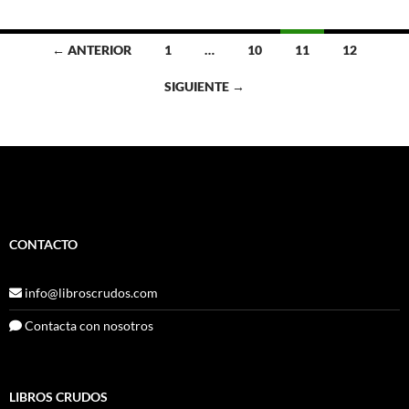
Ir
← ANTERIOR
1
…
10
11
12
a
SIGUIENTE →
las
entradas
CONTACTO
info@libroscrudos.com
Contacta con nosotros
LIBROS CRUDOS