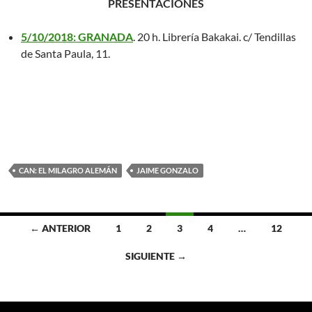
PRESENTACIONES
5/10/2018: GRANADA
. 20 h. Librería Bakakai. c/ Tendillas
de Santa Paula, 11.
CAN: EL MILAGRO ALEMÁN
JAIME GONZALO
Ir
← ANTERIOR
1
2
3
4
…
12
a
SIGUIENTE →
las
entradas