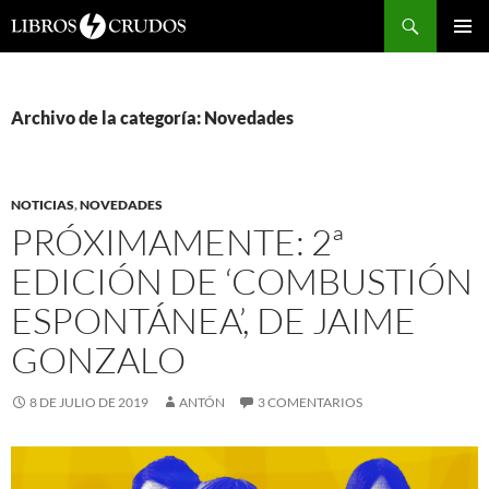
Buscar
SALTAR
Me
AL
CONTENIDO
prin
Archivo de la categoría: Novedades
NOTICIAS
,
NOVEDADES
PRÓXIMAMENTE: 2ª
EDICIÓN DE ‘COMBUSTIÓN
ESPONTÁNEA’, DE JAIME
GONZALO
8 DE JULIO DE 2019
ANTÓN
3 COMENTARIOS