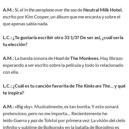
A.M.:
Sí, el
In the aeroplane over the sea
de
Neutral Milk Hotel
,
escrito por Kim Cooper, un álbum que me encanta y sobre el
que apenas sabía nada.
L.C.: ¿Te gustaría escribir otro 33 1/3? De ser así, ¿cuál sería
tu elección?
A.M.:
La banda sonora de
Head
de
The Monkees
. Hay librazo
esperando a ser escrito sobre la película y todo lo relacionado
con ella.
L.C.: ¿Cuál es tu canción favorita de
The Kinks are The…
y qué
te inspira?
A.M.:
«Big sky»
.
Musicalmente, es tan bonita. Y esto sonará
pretencioso, pero no me importa… Recientemente he
leído
Guerra y paz
de Tolstoi por primera vez: La visión del cielo
infinito y sublime de Bolkonsky en la batalla de Borodino es