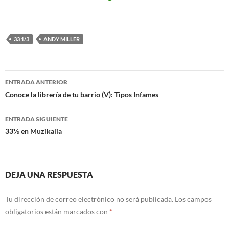
33 1/3
ANDY MILLER
Navegación
ENTRADA ANTERIOR
de
Conoce la librería de tu barrio (V): Tipos Infames
entradas
ENTRADA SIGUIENTE
33⅓ en Muzikalia
DEJA UNA RESPUESTA
Tu dirección de correo electrónico no será publicada.
Los campos
obligatorios están marcados con
*