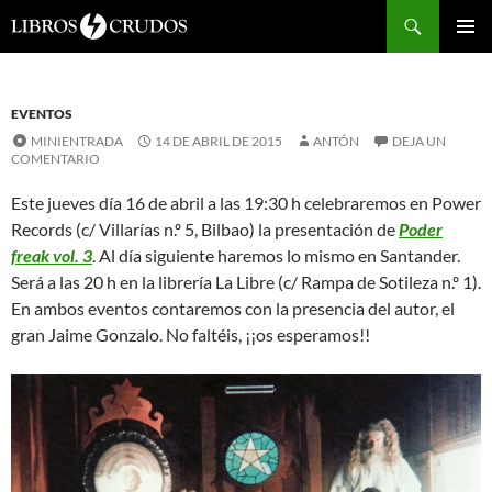
Buscar
SALTAR
Me
AL
CONTENIDO
prin
EVENTOS
MINIENTRADA
14 DE ABRIL DE 2015
ANTÓN
DEJA UN
COMENTARIO
Este jueves día 16 de abril a las 19:30 h celebraremos en Power
Records (c/ Villarías n.º 5, Bilbao) la presentación de
Poder
freak vol. 3
. Al día siguiente haremos lo mismo en Santander.
Será a las 20 h en la librería La Libre (c/ Rampa de Sotileza n.º 1).
En ambos eventos contaremos con la presencia del autor, el
gran Jaime Gonzalo. No faltéis, ¡¡os esperamos!!