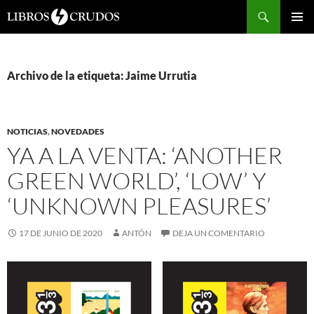
Buscar
SALTAR
Me
AL
CONTENIDO
prin
Archivo de la etiqueta: Jaime Urrutia
NOTICIAS
,
NOVEDADES
YA A LA VENTA: ‘ANOTHER
GREEN WORLD’, ‘LOW’ Y
‘UNKNOWN PLEASURES’
17 DE JUNIO DE 2020
ANTÓN
DEJA UN COMENTARIO