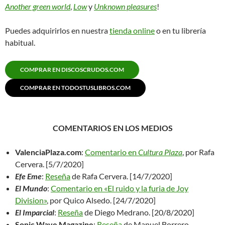
Another green world
,
Low
y
Unknown pleasures
!
Puedes adquirirlos en nuestra
tienda online
o en tu librería
habitual.
COMPRAR EN DISCOSCRUDOS.COM
COMPRAR EN TODOSTUSLIBROS.COM
COMENTARIOS EN LOS MEDIOS
ValenciaPlaza.com
:
Comentario en
Cultura Plaza
, por Rafa
Cervera. [5/7/2020]
Efe Eme
:
Reseña
de Rafa Cervera. [14/7/2020]
El Mundo
:
Comentario en «El ruido y la furia de Joy
Division»
, por Quico Alsedo. [24/7/2020]
El Imparcial
:
Reseña
de Diego Medrano. [20/8/2020]
Sonic Wave Magazine
:
Reseña
de Manuel Borrero.