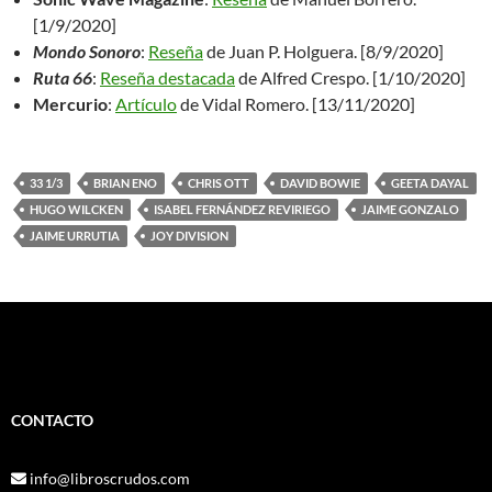
[1/9/2020]
Mondo Sonoro
:
Reseña
de Juan P. Holguera. [8/9/2020]
Ruta 66
:
Reseña destacada
de Alfred Crespo. [1/10/2020]
Mercurio
:
Artículo
de Vidal Romero. [13/11/2020]
33 1/3
BRIAN ENO
CHRIS OTT
DAVID BOWIE
GEETA DAYAL
HUGO WILCKEN
ISABEL FERNÁNDEZ REVIRIEGO
JAIME GONZALO
JAIME URRUTIA
JOY DIVISION
CONTACTO
info@libroscrudos.com