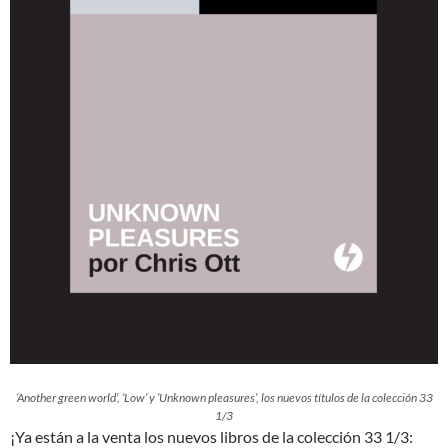
‘Another green world’, ‘Low’ y ‘Unknown pleasures’, los nuevos títulos de la colección 33
1/3
¡Ya están a la venta los nuevos libros de la colección 33 1/3: