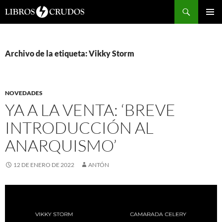
Buscar
SALTAR
Me
AL
CONTENIDO
prin
Archivo de la etiqueta: Vikky Storm
NOVEDADES
YA A LA VENTA: ‘BREVE
INTRODUCCIÓN AL
ANARQUISMO’
12 DE ENERO DE 2022
ANTÓN